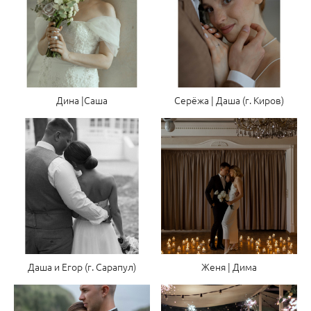
Дина |Саша
Серёжа | Даша (г. Киров)
Даша и Егор (г. Сарапул)
Женя | Дима