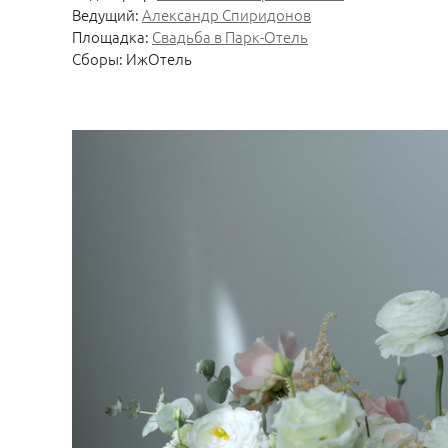
Ведущий:
Александр Спиридонов
Площадка:
Свадьба в Парк-Отель
Сборы: ИжОтель