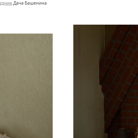
едник
Дача Башенина