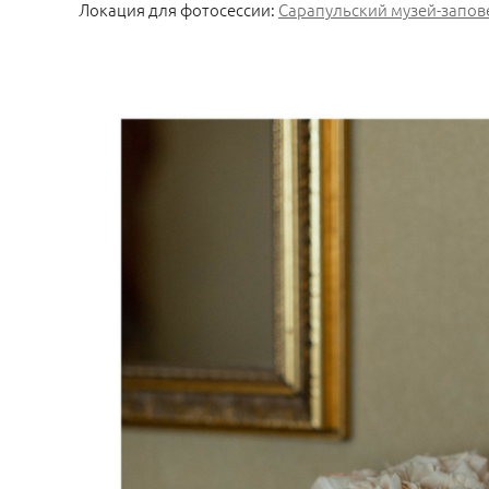
Локация для фотосессии:
Сарапульский музей-запов