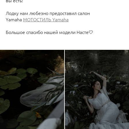
вы есть!
Лодку нам любезно предоставил салон
Yamaha
МОТОСТИЛЬ Yamaha
Большое спасибо нашей модели Насте🤍