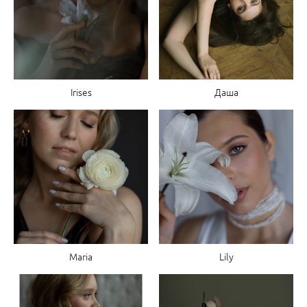
Irises
Даша
Maria
Lily